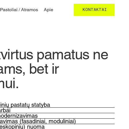
Pastoliai / Atramos
Apie
KONTAKTAI
virtus pamatus ne
ams, bet ir
mui.
Gyvenamųjų ir komercinių pastatų statyba
rbai
 modernizavimas
avimas (fasadiniai, moduliniai)
leskopinių) nuoma