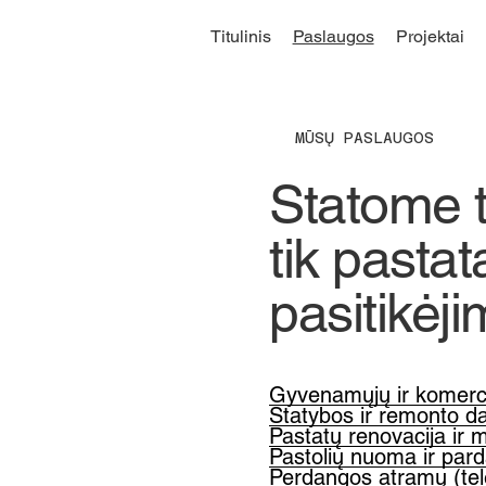
Titulinis
Paslaugos
Projektai
MŪSŲ PASLAUGOS
Statome t
tik pastat
pasitikėji
Statybos ir remonto da
Pastatų renovacija ir
Pastolių nuoma ir pard
Perdangos atramų (te