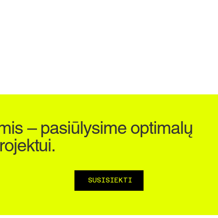
mis – pasiūlysime optimalų
ojektui.
SUSISIEKTI